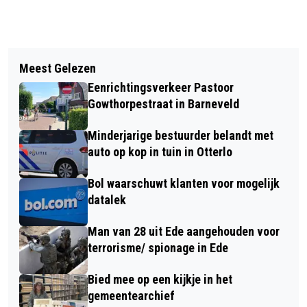
Vorig artikel
Volgend artikel
117E CONCOURS HIPPIQUE
Meest Gelezen
AVONDWANDELING LANGS DELEN VAN
BENNEKOM OP HEMELVAARTSDAG 9
Eenrichtingsverkeer Pastoor
DE GREBBELINIE
MEI 2024
Gowthorpestraat in Barneveld
Minderjarige bestuurder belandt met
auto op kop in tuin in Otterlo
Bol waarschuwt klanten voor mogelijk
datalek
Man van 28 uit Ede aangehouden voor
terrorisme/ spionage in Ede
Bied mee op een kijkje in het
gemeentearchief