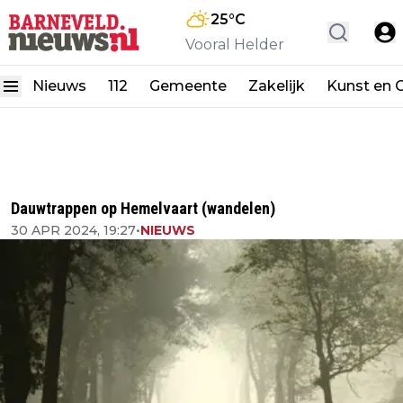
25
°C
Vooral Helder
Nieuws
112
Gemeente
Zakelijk
Kunst en C
Dauwtrappen op Hemelvaart (wandelen)
30 APR 2024, 19:27
•
NIEUWS