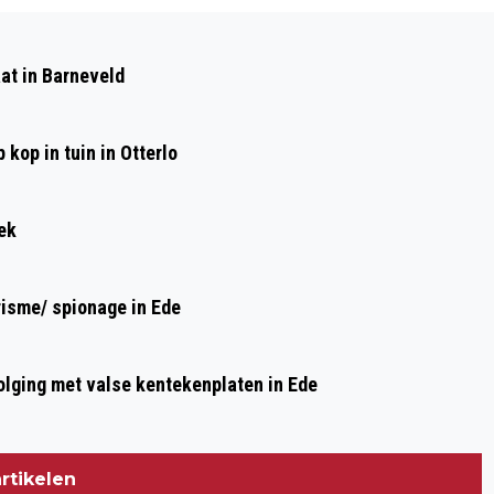
Volgend artikel
CORNÉ H. UIT EDE GIJZELNEMER VAN
at in Barneveld
PERSONEEL CAFÉ PETTICOAT, GIJZELT
NU TWEE MEDEWERKERS VAN PI IN
kop in tuin in Otterlo
VUGHT - UPDATE: GIJZELING IS
VOORBIJ
ek
risme/ spionage in Ede
olging met valse kentekenplaten in Ede
rtikelen