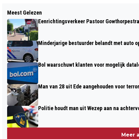
Vorig artikel
Meest Gelezen
INFORMATIEAVOND
Eenrichtingsverkeer Pastoor Gowthorpestra
WOONWERKLANDSCHAP VOORTHUIZEN
Minderjarige bestuurder belandt met auto op 
Bol waarschuwt klanten voor mogelijk datal
Man van 28 uit Ede aangehouden voor terro
Politie houdt man uit Wezep aan na achterv
Meer a