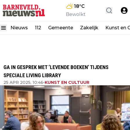
18
°C
Bewolkt
Nieuws
112
Gemeente
Zakelijk
Kunst en C
GA IN GESPREK MET ‘LEVENDE BOEKEN’ TIJDENS
SPECIALE LIVING LIBRARY
25 APR 2025, 10:46
•
KUNST EN CULTUUR