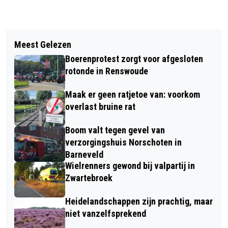
Vorig artikel
Volgend artikel
GROOTSCHALIGE
Meest Gelezen
GEMEENTE BARNEVELD START
VERKEERSCONTROLES DOOR DE
Boerenprotest zorgt voor afgesloten
HUISVESTINGSTRAJECT VOOR
POLITIE IN DE REGIO
rotonde in Renswoude
DUURZAME EN TOEKOMSTGERICHTE
Maak er geen ratjetoe van: voorkom
WERKOMGEVING VOOR
overlast bruine rat
GEMEENTEWERF EN GEMEENTEHUIS
Boom valt tegen gevel van
verzorgingshuis Norschoten in
Barneveld
Wielrenners gewond bij valpartij in
Zwartebroek
Heidelandschappen zijn prachtig, maar
niet vanzelfsprekend