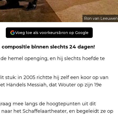
Ron van Leeuwen
Voeg toe als voorkeursbron op Google
 compositie binnen slechts 24 dagen!
of de hemel openging, en hij slechts hoefde te
stuk: in 2005 richtte hij zelf een koor op van
t Händels Messiah, dat Wouter op zijn 19e
raag mee langs de hoogtepunten uit dit
e naar het Schaffelaartheater, en begeleidt ze op