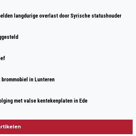
Volgend artikel
KABINET HELPT JONGEREN MET
elden langdurige overlast door Syrische statushouder
AFSTAND TOT DE ARBEIDSMARKT
ggesteld
ief
et brommobiel in Lunteren
olging met valse kentekenplaten in Ede
rtikelen