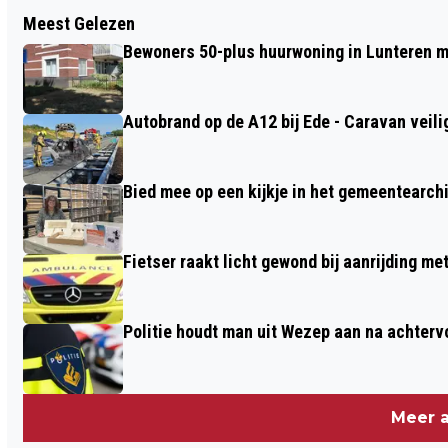
Vorig artikel
Meest Gelezen
ONZEKERHEID BLIJFT RONDOM
Bewoners 50-plus huurwoning in Lunteren m
ONDERZOEK NAAR MOGELIJK
DRUGSLAB IN KOOTWIJKERBROEK
Autobrand op de A12 bij Ede - Caravan veili
Bied mee op een kijkje in het gemeentearch
Fietser raakt licht gewond bij aanrijding m
Politie houdt man uit Wezep aan na achterv
Meer a