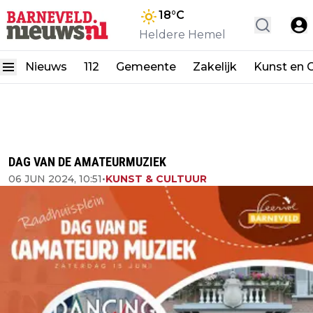
18
°C
Heldere Hemel
Nieuws
112
Gemeente
Zakelijk
Kunst en C
DAG VAN DE AMATEURMUZIEK
06 JUN 2024, 10:51
•
KUNST & CULTUUR