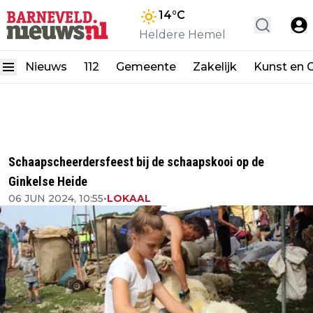
14
°C
Heldere Hemel
Nieuws
112
Gemeente
Zakelijk
Kunst en C
Schaapscheerdersfeest bij de schaapskooi op de
Ginkelse Heide
06 JUN 2024, 10:55
•
LOKAAL