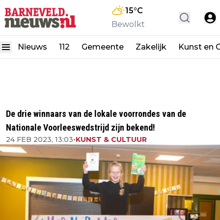
15
°C
Bewolkt
Nieuws
112
Gemeente
Zakelijk
Kunst en C
De drie winnaars van de lokale voorrondes van de
Nationale Voorleeswedstrijd zijn bekend!
24 FEB 2023, 13:03
•
KUNST & CULTUUR