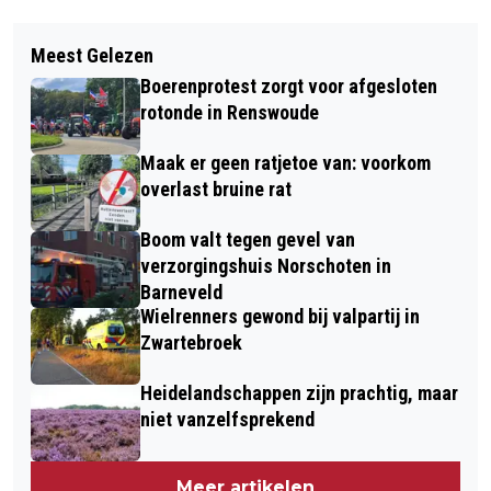
Vorig artikel
Volgend artikel
POLITIE ZOEKT OPLICHTER DIE GELD
Meest Gelezen
SPEUREN NAAR WILD DOE JE VANAF
PINDE VAN 73-JARIGE VROUW HAAR
Boerenprotest zorgt voor afgesloten
NATUURCENTRUM VELUWE! SPEUREN
REKENING
rotonde in Renswoude
NAAR SPOREN
Maak er geen ratjetoe van: voorkom
overlast bruine rat
Boom valt tegen gevel van
verzorgingshuis Norschoten in
Barneveld
Wielrenners gewond bij valpartij in
Zwartebroek
Heidelandschappen zijn prachtig, maar
niet vanzelfsprekend
Meer artikelen