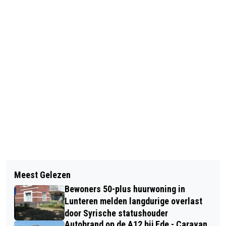
Vorig artikel
Volgend artikel
DE DRIE WINNAARS VAN DE LOKALE
Meest Gelezen
EERSTE GELDERS REGENBOOG
VOORRONDES VAN DE NATIONALE
Bewoners 50-plus huurwoning in
STEMBUSAKKOORD GESLOTEN IN EDE
VOORLEESWEDSTRIJD ZIJN BEKEND!
Lunteren melden langdurige overlast
door Syrische statushouder
Autobrand op de A12 bij Ede - Caravan