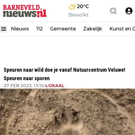
20
°C
Bewolkt
Nieuws
112
Gemeente
Zakelijk
Kunst en C
Speuren naar wild doe je vanaf Natuurcentrum Veluwe!
Speuren naar sporen
27 FEB 2023, 13:10
•
LOKAAL