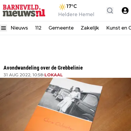
17
°C
Heldere Hemel
Nieuws
112
Gemeente
Zakelijk
Kunst en C
Avondwandeling over de Grebbelinie
31 AUG 2022, 10:58
•
LOKAAL