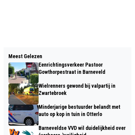
Vorig artikel
Volgend artikel
START TEKEN- EN SCHILDERCURSUS
Meest Gelezen
GEZOCHT - DIEFSTAL UIT AUTOMAAT
Eenrichtingsverkeer Pastoor
– VALKSEWEG – BARNEVELD
Gowthorpestraat in Barneveld
Wielrenners gewond bij valpartij in
Zwartebroek
Minderjarige bestuurder belandt met
auto op kop in tuin in Otterlo
Barneveldse VVD wil duidelijkheid over