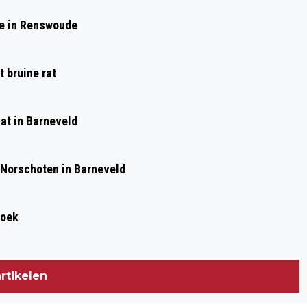
NIEUWE LIVING LIBRARY
de in Renswoude
 bruine rat
at in Barneveld
 Norschoten in Barneveld
roek
rtikelen