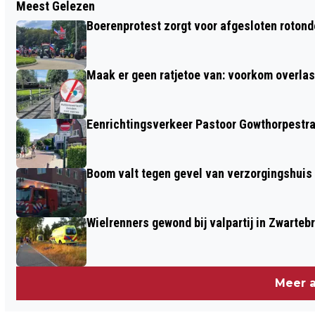
Meest Gelezen
ZATERDAG 25 MAART. GRATIS
Boerenprotest zorgt voor afgesloten roton
COMPOST OPHALEN
Maak er geen ratjetoe van: voorkom overlast
Eenrichtingsverkeer Pastoor Gowthorpestra
Boom valt tegen gevel van verzorgingshuis
Wielrenners gewond bij valpartij in Zwarteb
Meer a