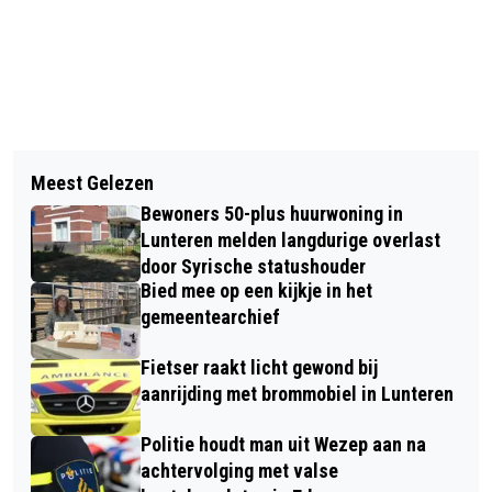
Vorig artikel
Volgend artikel
INFORMATIEAVOND VOOR
Meest Gelezen
VERKIEZINGSUITSLAG PROVINCIALE
MANTELZORGERS
Bewoners 50-plus huurwoning in
STATEN: GELDERLAND KRIJGT 36
Lunteren melden langdurige overlast
NIEUWE STATENLEDEN
door Syrische statushouder
Bied mee op een kijkje in het
gemeentearchief
Fietser raakt licht gewond bij
aanrijding met brommobiel in Lunteren
Politie houdt man uit Wezep aan na
achtervolging met valse