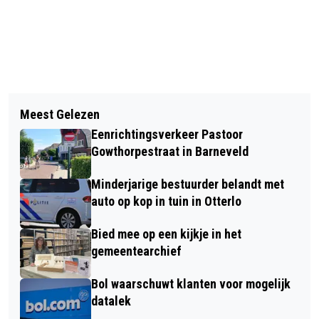
Vorig artikel
Volgend artikel
ZOMER UPDATES AMBACHTEN
Meest Gelezen
SPEUREN NAAR SPOREN
MUSEUM
Eenrichtingsverkeer Pastoor
Gowthorpestraat in Barneveld
Minderjarige bestuurder belandt met
auto op kop in tuin in Otterlo
Bied mee op een kijkje in het
gemeentearchief
Bol waarschuwt klanten voor mogelijk
datalek