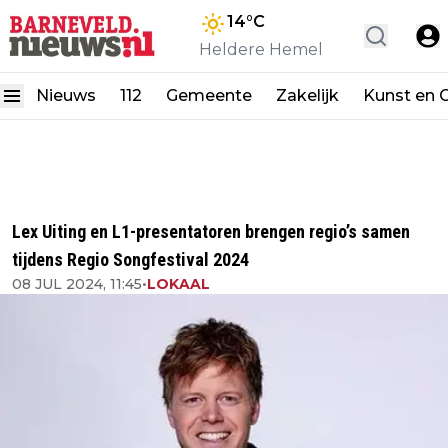
14
°C
Heldere Hemel
Nieuws
112
Gemeente
Zakelijk
Kunst en C
Lex Uiting en L1-presentatoren brengen regio’s samen
tijdens Regio Songfestival 2024
08 JUL 2024, 11:45
•
LOKAAL