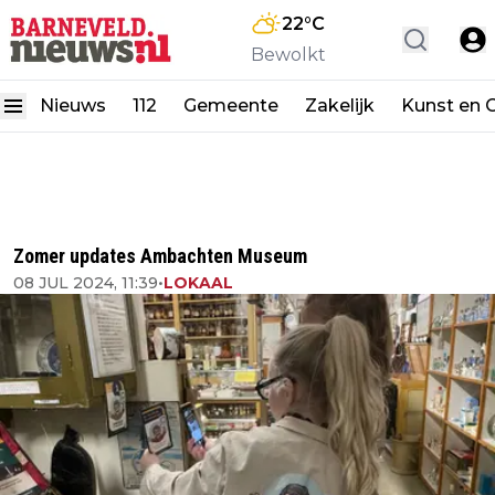
22
°C
Bewolkt
Nieuws
112
Gemeente
Zakelijk
Kunst en C
Zomer updates Ambachten Museum
08 JUL 2024, 11:39
•
LOKAAL