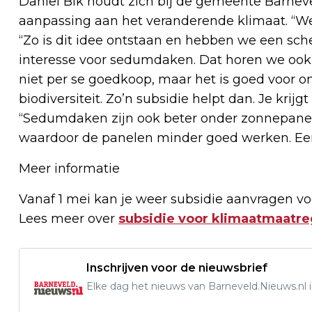
Daniël Bik houdt zich bij de gemeente Barnev
aanpassing aan het veranderende klimaat. “We h
“Zo is dit idee ontstaan en hebben we een sch
interesse voor sedumdaken. Dat horen we ook 
niet per se goedkoop, maar het is goed voor on
biodiversiteit. Zo’n subsidie helpt dan. Je krij
“Sedumdaken zijn ook beter onder zonnepanel
waardoor de panelen minder goed werken. Een
Meer informatie
Vanaf 1 mei kan je weer subsidie aanvragen v
Lees meer over
subsidie voor klimaatmaatre
Inschrijven voor de nieuwsbrief
Elke dag het nieuws van Barneveld.Nieuws.nl i