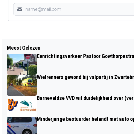
Vorig artikel
Meest Gelezen
BARNEVELDER ERNSTIG GEWOND DOOR
Eenrichtingsverkeer Pastoor Gowthorpestra
VAL MET MOUNTAINBIKE IN EDE
UPDATE: SLACHTOFFER IS OVERLEDEN.
Wielrenners gewond bij valpartij in Zwarteb
Barneveldse VVD wil duidelijkheid over (ve
Minderjarige bestuurder belandt met auto op 