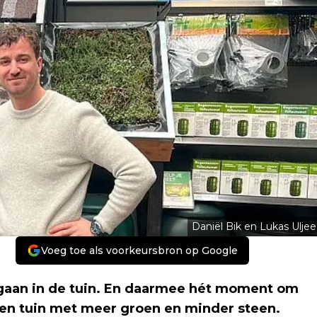
Daniël Bik en Lukas Uljee
Voeg toe als voorkeursbron op Google
te gaan in de tuin. En daarmee hét moment om
een tuin met meer groen en minder steen.