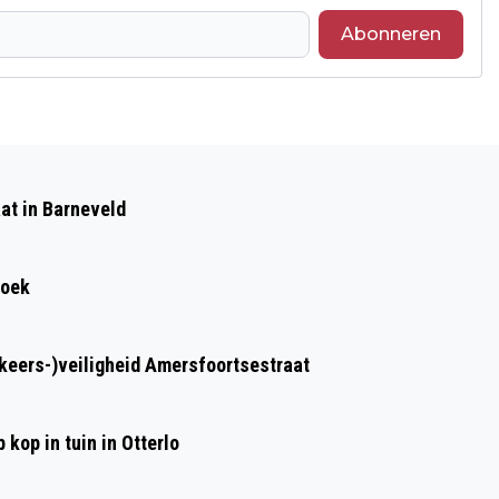
Abonneren
Volgend artikel
SPEUREN NAAR SPOREN SPEUREN NAAR
at in Barneveld
WILD DOE JE VANAF NATUURCENTRUM
VELUWE!
roek
rkeers-)veiligheid Amersfoortsestraat
kop in tuin in Otterlo