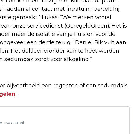
eld onder meer bezig met klimaatadaptatie:
adden al contact met Intratuin”, vertelt hij.
etsje gemaakt.” Lukas: “We merken vooral
van onze servicedienst (GeregeldGroen). Het is
der meer de isolatie van je huis en voor de
gt ongeveer een derde terug.” Daniël Bik vult aan:
en. Het dakleer eronder kan te heet worden
 sedumdak zorgt voor afkoeling.”
oor bijvoorbeeld een regenton of een sedumdak.
gelen
.
n uw e-mail.