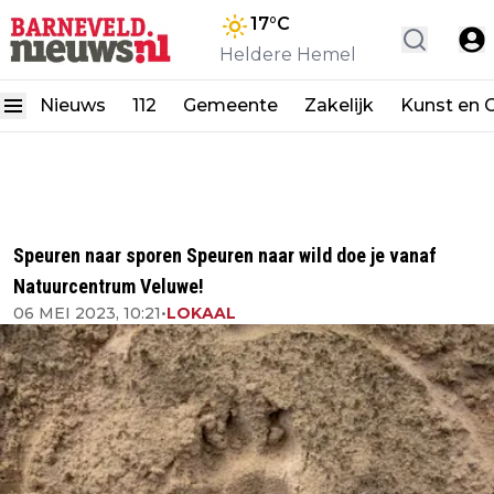
17
°C
Heldere Hemel
Nieuws
112
Gemeente
Zakelijk
Kunst en C
Speuren naar sporen Speuren naar wild doe je vanaf
Natuurcentrum Veluwe!
06 MEI 2023, 10:21
•
LOKAAL