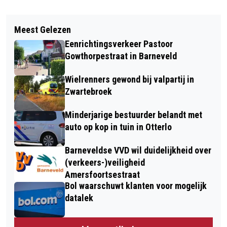
Vorig artikel
Volgend artikel
MAAK EEN KLIMAATVRIENDELIJKE
Meest Gelezen
AUTO KOMT STIL TE STAAN IN
TUIN!
Eenrichtingsverkeer Pastoor
ONDERGELOPEN SPOORTUNNEL IN DE
Gowthorpestraat in Barneveld
KLOMP
Wielrenners gewond bij valpartij in
Zwartebroek
Minderjarige bestuurder belandt met
auto op kop in tuin in Otterlo
Barneveldse VVD wil duidelijkheid over
(verkeers-)veiligheid
Amersfoortsestraat
Bol waarschuwt klanten voor mogelijk
datalek