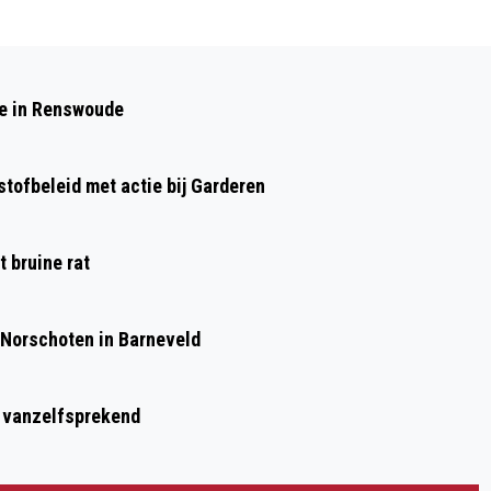
Volgend artikel
POLITIE ZOEKT GETUIGEN
de in Renswoude
WONINGINBRAAK BARNEVELD
tofbeleid met actie bij Garderen
 bruine rat
 Norschoten in Barneveld
t vanzelfsprekend