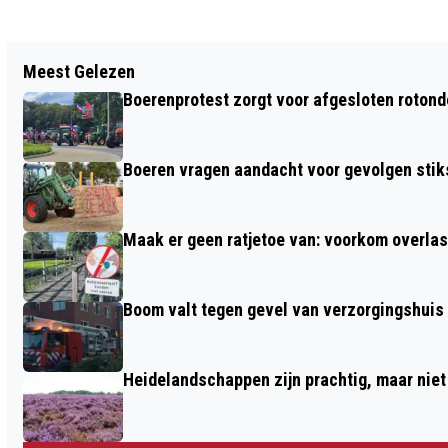
Vorig artikel
Meest Gelezen
WOUTER SCHALKOORT GEEFT
Boerenprotest zorgt voor afgesloten roton
ORGELCONCERT IN BETHELKERK
LUNTEREN
Boeren vragen aandacht voor gevolgen stiks
Maak er geen ratjetoe van: voorkom overlast
Boom valt tegen gevel van verzorgingshuis
Heidelandschappen zijn prachtig, maar nie