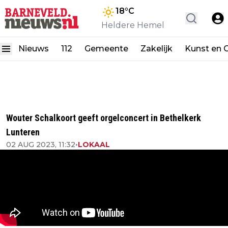
18
°C
Heldere Hemel
Nieuws
112
Gemeente
Zakelijk
Kunst en C
Wouter Schalkoort geeft orgelconcert in Bethelkerk
Lunteren
02 AUG 2023, 11:32
•
LOKAAL