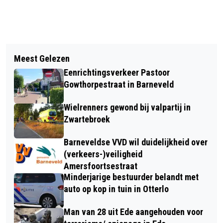
Vorig artikel
Volgend artikel
AANPASSING RIJKSMONUMENT
Meest Gelezen
NACHTZWALUWEXCURSIE
ZIJTUINEN JACHTHUIS SINT
Eenrichtingsverkeer Pastoor
HUBERTUS HOGE VELUWE
Gowthorpestraat in Barneveld
Wielrenners gewond bij valpartij in
Zwartebroek
Barneveldse VVD wil duidelijkheid over
(verkeers-)veiligheid
Amersfoortsestraat
Minderjarige bestuurder belandt met
auto op kop in tuin in Otterlo
Man van 28 uit Ede aangehouden voor