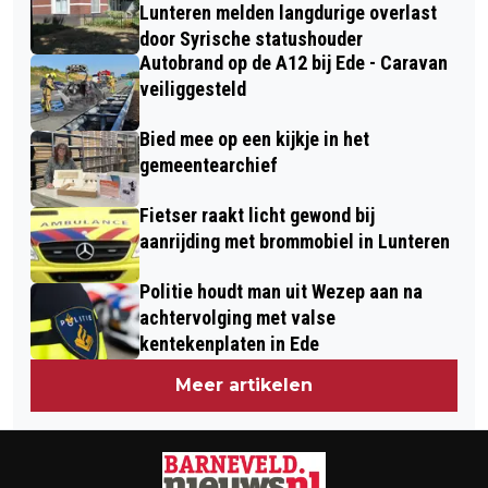
NATUURVERHAAL VAN NEDERLAND IN
Lunteren melden langdurige overlast
PREMIÈRE IN EDE ‘WOLF’
door Syrische statushouder
Autobrand op de A12 bij Ede - Caravan
veiliggesteld
Bied mee op een kijkje in het
gemeentearchief
Fietser raakt licht gewond bij
aanrijding met brommobiel in Lunteren
Politie houdt man uit Wezep aan na
achtervolging met valse
kentekenplaten in Ede
Meer artikelen