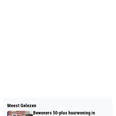
Vorig artikel
Volgend artikel
HEIDEBRAND IN GARDEREN SNEL
Meest Gelezen
HET MEEST OPZIENBARENDE
ONDER CONTROLE
Bewoners 50-plus huurwoning in