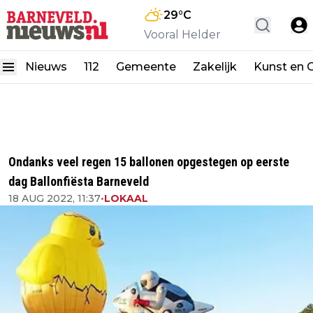
29
°C
Vooral Helder
Nieuws
112
Gemeente
Zakelijk
Kunst en C
Ondanks veel regen 15 ballonen opgestegen op eerste
dag Ballonfiësta Barneveld
18 AUG 2022, 11:37
•
LOKAAL