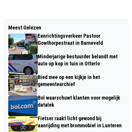
Vorig artikel
Volgend artikel
AUTOBRAND IN VOORTHUIZEN MET
Meest Gelezen
RODE KRUIS: VAKANTIEGANGER
VEEL SCHADE
Eenrichtingsverkeer Pastoor
MOET ZICH BETER VOORBEREIDEN OP
Gowthorpestraat in Barneveld
CALAMITEITEN
Minderjarige bestuurder belandt met
auto op kop in tuin in Otterlo
Bied mee op een kijkje in het
gemeentearchief
Bol waarschuwt klanten voor mogelijk
datalek
Fietser raakt licht gewond bij
aanrijding met brommobiel in Lunteren