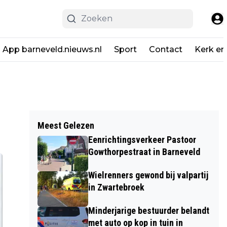
App barneveld.nieuws.nl
Sport
Contact
Kerk en
Meest Gelezen
Eenrichtingsverkeer Pastoor
Gowthorpestraat in Barneveld
Wielrenners gewond bij valpartij
in Zwartebroek
Minderjarige bestuurder belandt
met auto op kop in tuin in