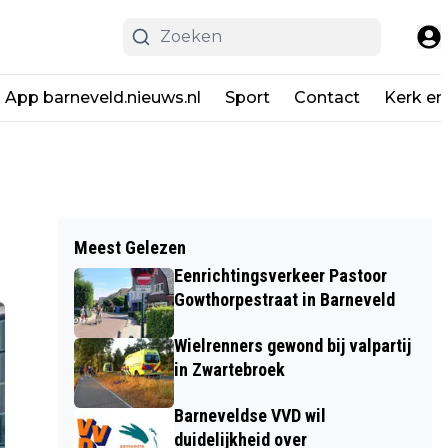
App barneveld.nieuws.nl
Sport
Contact
Kerk en
Meest Gelezen
Eenrichtingsverkeer Pastoor
Gowthorpestraat in Barneveld
Wielrenners gewond bij valpartij
in Zwartebroek
Barneveldse VVD wil
duidelijkheid over