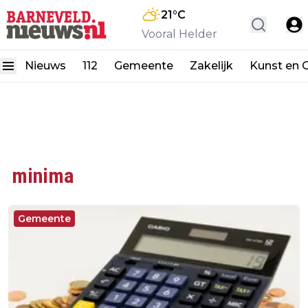
21
°C
Vooral Helder
Nieuws
112
Gemeente
Zakelijk
Kunst en C
minima
Gemeente