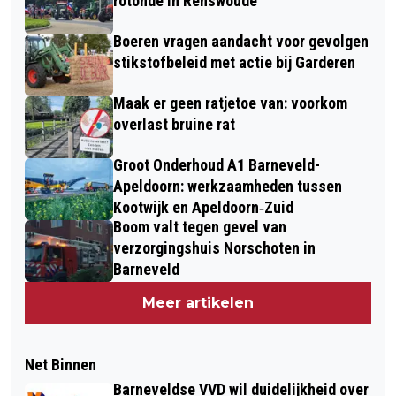
rotonde in Renswoude
Boeren vragen aandacht voor gevolgen
stikstofbeleid met actie bij Garderen
Maak er geen ratjetoe van: voorkom
overlast bruine rat
Groot Onderhoud A1 Barneveld-
Apeldoorn: werkzaamheden tussen
Kootwijk en Apeldoorn‐Zuid
Boom valt tegen gevel van
verzorgingshuis Norschoten in
Barneveld
Meer artikelen
Net Binnen
Barneveldse VVD wil duidelijkheid over