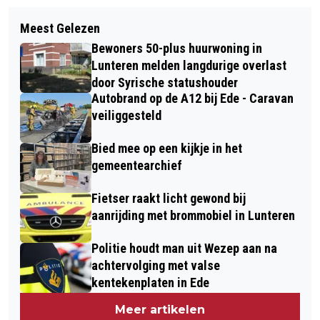
Meest Gelezen
Bewoners 50-plus huurwoning in
Lunteren melden langdurige overlast
door Syrische statushouder
Autobrand op de A12 bij Ede - Caravan
veiliggesteld
Bied mee op een kijkje in het
gemeentearchief
Fietser raakt licht gewond bij
aanrijding met brommobiel in Lunteren
Politie houdt man uit Wezep aan na
achtervolging met valse
kentekenplaten in Ede
Meer artikelen