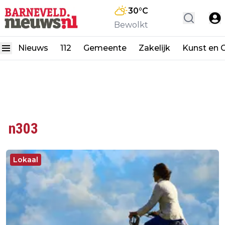
30
°C
Bewolkt
Nieuws
112
Gemeente
Zakelijk
Kunst en C
n303
Lokaal