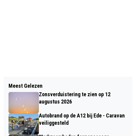
Vorig artikel
Volgend artikel
POLITIE PAKT JEUGDOVERLAST AAN
Meest Gelezen
GEWONDE BIJ AANRIJDING IN
IN CENTRUM BARNEVELD:
Zonsverduistering te zien op 12
VOORTHUIZEN - BESTUURDER AUTO
OUDERGESPREK OP HET
augustus 2026
ONDER INVLOED
POLITIEBUREAU
Autobrand op de A12 bij Ede - Caravan
veiliggesteld