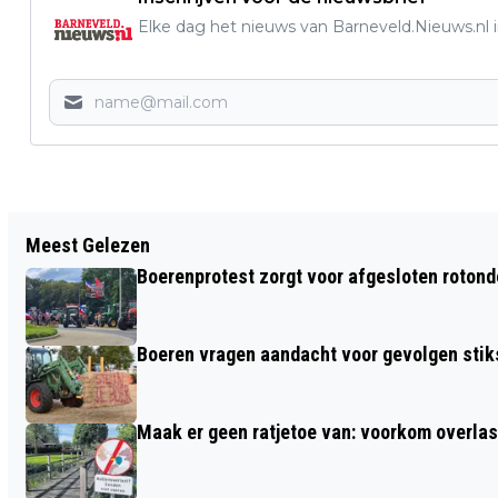
Elke dag het nieuws van Barneveld.Nieuws.nl i
Vorig artikel
Meest Gelezen
VANAF 30 JANUARI ONDERHOUD AAN
Boerenprotest zorgt voor afgesloten roton
A30
Boeren vragen aandacht voor gevolgen stiks
Maak er geen ratjetoe van: voorkom overlast