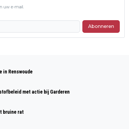
n uw e-mail.
Abonneren
Volgend artikel
EERSTE LAMMETJE GEBOREN BIJ DE
de in Renswoude
EDESE SCHAAPSKUDDEN
tofbeleid met actie bij Garderen
 bruine rat