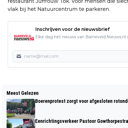
restaurant Juffrouw Tok. Voor mensen die slech
vlak bij het Natuurcentrum te parkeren.
Inschrijven voor de nieuwsbrief
Elke dag het nieuws van Barneveld.Nieuws.nl i
Vorig artikel
Meest Gelezen
SAMEN AAN DE SLAG RONDOM EDE EN
Boerenprotest zorgt voor afgesloten roton
WAGENINGEN TIJDENS DE 25E
NATIONALE NATUURWERKDAGEN
Eenrichtingsverkeer Pastoor Gowthorpestra