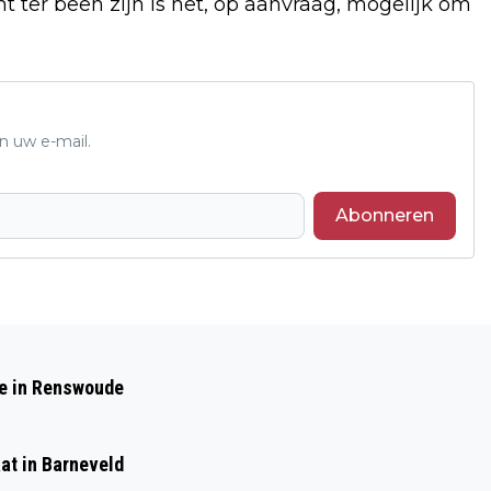
t ter been zijn is het, op aanvraag, mogelijk om
n uw e-mail.
Abonneren
Volgend artikel
EURO CUP VROUWEN
de in Renswoude
KWALIFICATIERONDE GEORGANISEERT
DOOR POLAR BEARS IN DE PEPPEL - EDE
at in Barneveld