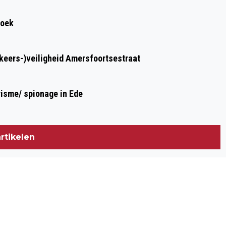
roek
rkeers-)veiligheid Amersfoortsestraat
risme/ spionage in Ede
rtikelen