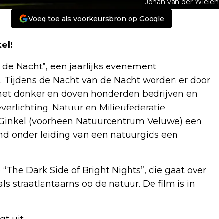
Johan van der Wielen
Voeg toe als voorkeursbron op Google
el!
 de Nacht”, een jaarlijks evenement
. Tijdens de Nacht van de Nacht worden er door
het donker en doven honderden bedrijven en
rlichting. Natuur en Milieufederatie
 Ginkel (voorheen Natuurcentrum Veluwe) een
end onder leiding van een natuurgids een
“The Dark Side of Bright Nights”, die gaat over
ls straatlantaarns op de natuur. De film is in
t uit: