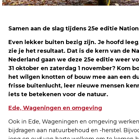
Samen aan de slag tijdens 25e editie Nati
Even lekker buiten bezig zijn. Je hoofd leeg
zie je het resultaat. Dat is de kern van d
Nederland gaan we deze 25e editie weer voo
31 oktober en zaterdag 1 november? Kom bol
het wilgen knotten of bouw mee aan een duu
frisse buitenlucht, leer nieuwe mensen ken
iets te betekenen voor de natuur.
Ede, Wageningen en omgeving
Ook in Ede, Wageningen en omgeving werken v
bijdragen aan natuurbehoud en -herstel. Bijv
jong en oud van harte welkom om te komen h