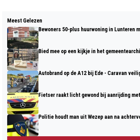
Vorig artikel
Meest Gelezen
EEN DEFTIG GEZELSCHAP IN HET
Bewoners 50-plus huurwoning in Lunteren m
NEDERLANDS TEGELMUSEUM
Bied mee op een kijkje in het gemeentearch
Autobrand op de A12 bij Ede - Caravan veili
Fietser raakt licht gewond bij aanrijding m
Politie houdt man uit Wezep aan na achterv