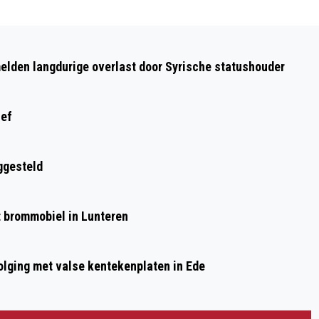
Volgend artikel
FILMVERTONING EN NATUURWANDELING
elden langdurige overlast door Syrische statushouder
TIJDENS NACHT VAN DE NACHT
ief
ggesteld
et brommobiel in Lunteren
olging met valse kentekenplaten in Ede