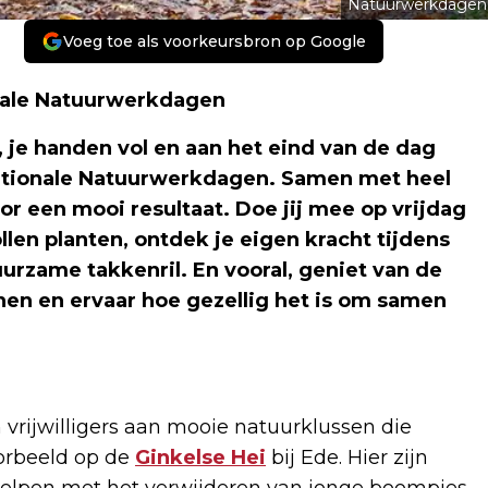
Natuurwerkdagen
Voeg toe als voorkeursbron op Google
onale Natuurwerkdagen
, je handen vol en aan het eind van de dag
e Nationale Natuurwerkdagen. Samen met heel
r een mooi resultaat. Doe jij mee op vrijdag
len planten, ontdek je eigen kracht tijdens
rzame takkenril. En vooral, geniet van de
nen en ervaar hoe gezellig het is om samen
rijwilligers aan mooie natuurklussen die
oorbeeld op de
Ginkelse Hei
bij Ede. Hier zijn
elpen met het verwijderen van jonge boompjes