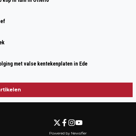
ief
ek
olging met valse kentekenplaten in Ede
rtikelen
Powered by Newsifier