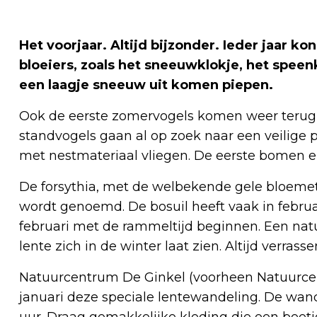
Het voorjaar. Altijd bijzonder. Ieder jaar ko
bloeiers, zoals het sneeuwklokje, het spe
een laagje sneeuw uit komen piepen.
Ook de eerste zomervogels komen weer terug zoa
standvogels gaan al op zoek naar een veilige 
met nestmateriaal vliegen. De eerste bomen en
De forsythia, met de welbekende gele bloemetj
wordt genoemd. De bosuil heeft vaak in febru
februari met de rammeltijd beginnen. Een natu
lente zich in de winter laat zien. Altijd verrass
Natuurcentrum De Ginkel (voorheen Natuurce
januari deze speciale lentewandeling. De wand
uur. Draag gemakkelijke kleding die een beet