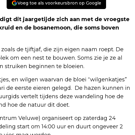
Voeg toe als voorkeursbron op Google
ndigt dit jaargetijde zich aan met de vroegste
enkruid en de bosanemoon, die soms boven
ls de tjiftjaf, die zijn eigen naam roept. De
plek om een nest te bouwen. Soms zie je ze al
 struiken beginnen te bloeien.
es, en wilgen waarvan de bloei “wilgenkatjes”
ari de eerste eieren gelegd. De hazen kunnen in
urgids vertelt tijdens deze wandeling hoe de
end hoe de natuur dit doet.
ntrum Veluwe) organiseert op zaterdag 24
eling start om 14:00 uur en duurt ongeveer 2
je vies mag worden.