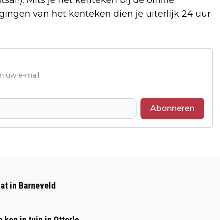
ingen van het kenteken dien je uiterlijk 24 uur
n uw e-mail.
Abonneren
Volgend artikel
NOORDERLICHT TE ZIEN BOVEN
at in Barneveld
GELDERLAND
kop in tuin in Otterlo