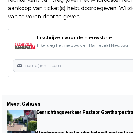
aankoop van ticket(s) hebt doorgegeven. Wijzig
van te voren door te geven.
Inschrijven voor de nieuwsbrief
Elke dag het nieuws van Barneveld.Nieuws.nl i
Vorig artikel
Meest Gelezen
EENZIJDIG ONGEVAL MET AUTO NA
Eenrichtingsverkeer Pastoor Gowthorpestra
DRUGSGEBRUIK BESTUURSTER - AUTO
BOTST TEGEN LANTAARNPAAL IN
Minderjarige bestuurder belandt met auto op 