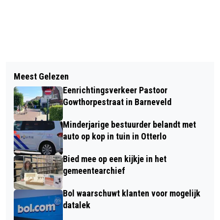
Vorig artikel
Volgend artikel
LENTEWANDELING: ALVAST GENIETEN
Meest Gelezen
AFGELOPEN ZATERDAG ZIJN ER ROND
VAN HET PRILLE VOORJAAR - BELEEF
Eenrichtingsverkeer Pastoor
DE 1.700 KERSTBOMEN INGELEVERD –
DE NATUUR BIJ NATUURCENTRUM DE
Gowthorpestraat in Barneveld
BEKIJK DE WINNAARS VAN EEN
GINKEL!
Minderjarige bestuurder belandt met
CADEAUBON
auto op kop in tuin in Otterlo
Bied mee op een kijkje in het
gemeentearchief
Bol waarschuwt klanten voor mogelijk
datalek