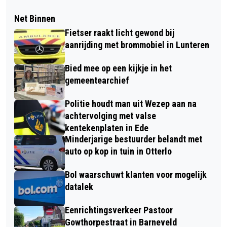
Net Binnen
Fietser raakt licht gewond bij
aanrijding met brommobiel in Lunteren
Bied mee op een kijkje in het
gemeentearchief
Politie houdt man uit Wezep aan na
achtervolging met valse
kentekenplaten in Ede
Minderjarige bestuurder belandt met
auto op kop in tuin in Otterlo
Bol waarschuwt klanten voor mogelijk
datalek
Eenrichtingsverkeer Pastoor
Gowthorpestraat in Barneveld