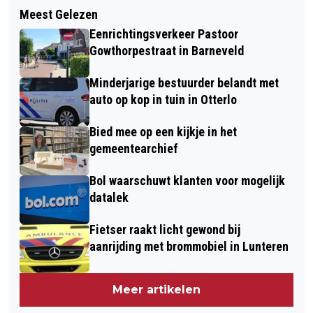
Meest Gelezen
Eenrichtingsverkeer Pastoor
Gowthorpestraat in Barneveld
Minderjarige bestuurder belandt met
auto op kop in tuin in Otterlo
Bied mee op een kijkje in het
gemeentearchief
Bol waarschuwt klanten voor mogelijk
datalek
Fietser raakt licht gewond bij
aanrijding met brommobiel in Lunteren
Meer artikelen