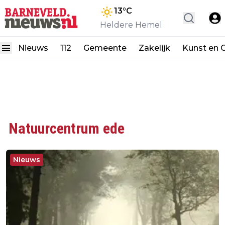
13
°C
Heldere Hemel
Nieuws
112
Gemeente
Zakelijk
Kunst en C
Natuurcentrum ede
Nieuws