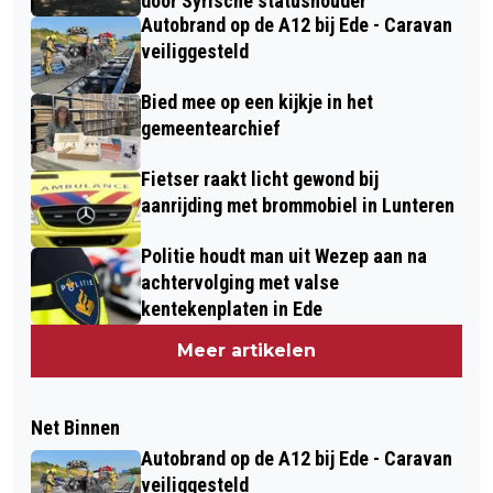
door Syrische statushouder
Autobrand op de A12 bij Ede - Caravan
veiliggesteld
Bied mee op een kijkje in het
gemeentearchief
Fietser raakt licht gewond bij
aanrijding met brommobiel in Lunteren
Politie houdt man uit Wezep aan na
achtervolging met valse
kentekenplaten in Ede
Meer artikelen
Net Binnen
Autobrand op de A12 bij Ede - Caravan
veiliggesteld