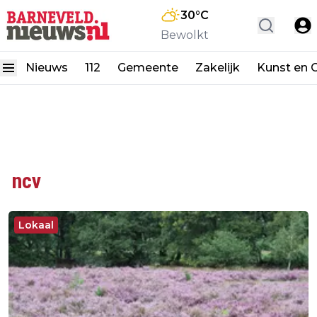
30
°C
Bewolkt
Nieuws
112
Gemeente
Zakelijk
Kunst en C
ncv
Lokaal