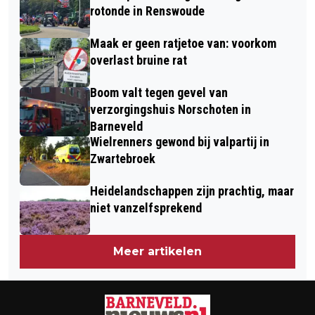
GINKELSE HEIDE
rotonde in Renswoude
Maak er geen ratjetoe van: voorkom
overlast bruine rat
Boom valt tegen gevel van
verzorgingshuis Norschoten in
Barneveld
Wielrenners gewond bij valpartij in
Zwartebroek
Heidelandschappen zijn prachtig, maar
niet vanzelfsprekend
Meer artikelen