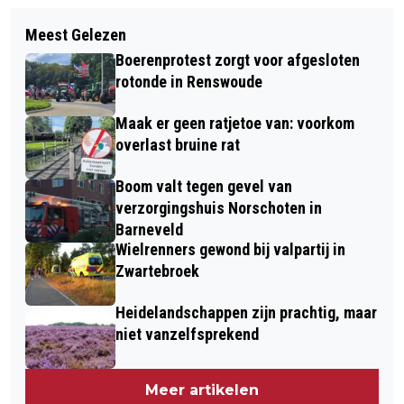
Volgend artikel
GEZOND SCHERMGEBRUIK CENTRAAL
Meest Gelezen
HERIJKING WOONVISIE: REALISTISCH
TIJDENS WEEK VAN DE
Boerenprotest zorgt voor afgesloten
VERDER BOUWEN AAN WOONAMBITIE
MEDIAWIJSHEID IN BIBLIOTHEEK
rotonde in Renswoude
- GEMEENTE BARNEVELD
BARNEVELD
Maak er geen ratjetoe van: voorkom
ACTUALISEERT WOONBELEID
overlast bruine rat
Boom valt tegen gevel van
verzorgingshuis Norschoten in
Barneveld
Wielrenners gewond bij valpartij in
Zwartebroek
Heidelandschappen zijn prachtig, maar
niet vanzelfsprekend
Meer artikelen