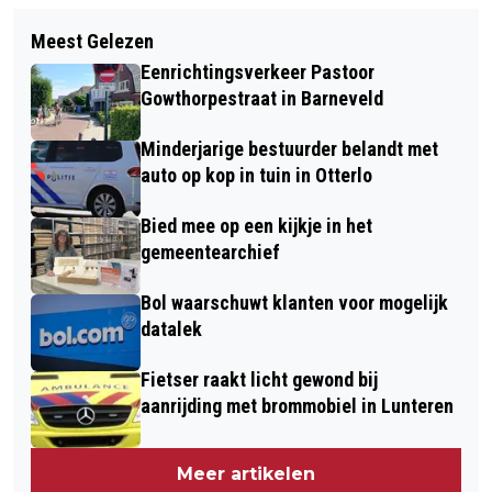
Volgend artikel
KANTINE KOMPAS IN VOLLE GANG:
Meest Gelezen
CENTRUMPLAN VOORTHUIZEN FASE
JONGEREN ONTDEKKEN DE WEG NAAR
Eenrichtingsverkeer Pastoor
VERDER
BEWUST GENIETEN
Gowthorpestraat in Barneveld
Minderjarige bestuurder belandt met
auto op kop in tuin in Otterlo
Bied mee op een kijkje in het
gemeentearchief
Bol waarschuwt klanten voor mogelijk
datalek
Fietser raakt licht gewond bij
aanrijding met brommobiel in Lunteren
Meer artikelen