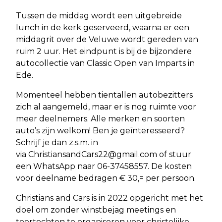
Tussen de middag wordt een uitgebreide
lunch in de kerk geserveerd, waarna er een
middagrit over de Veluwe wordt gereden van
ruim 2 uur. Het eindpunt is bij de bijzondere
autocollectie van Classic Open van Imparts in
Ede.
Momenteel hebben tientallen autobezitters
zich al aangemeld, maar er is nog ruimte voor
meer deelnemers. Alle merken en soorten
auto’s zijn welkom! Ben je geïnteresseerd?
Schrijf je dan z.s.m. in
via
ChristiansandCars22@gmail.com
of stuur
een WhatsApp naar 06-37458557. De kosten
voor deelname bedragen € 30,= per persoon.
Christians and Cars is in 2022 opgericht met het
doel om zonder winstbejag meetings en
toertochten te organiseren voor christelijke