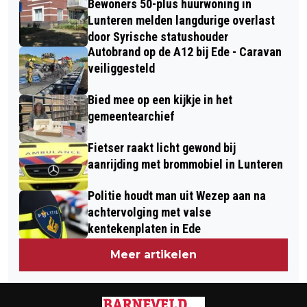
Bewoners 50-plus huurwoning in
NODIG, MAAR HEILIG VUUR VAN
ZICH WELKOM VOELEN’
Lunteren melden langdurige overlast
BINNEN.”
door Syrische statushouder
Autobrand op de A12 bij Ede - Caravan
veiliggesteld
Bied mee op een kijkje in het
gemeentearchief
Fietser raakt licht gewond bij
aanrijding met brommobiel in Lunteren
Politie houdt man uit Wezep aan na
achtervolging met valse
kentekenplaten in Ede
Meer artikelen