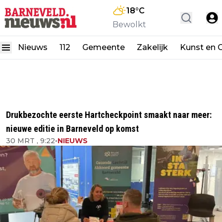
18
°C
Bewolkt
Nieuws
112
Gemeente
Zakelijk
Kunst en C
Drukbezochte eerste Hartcheckpoint smaakt naar meer:
nieuwe editie in Barneveld op komst
30 MRT , 9:22
•
NIEUWS