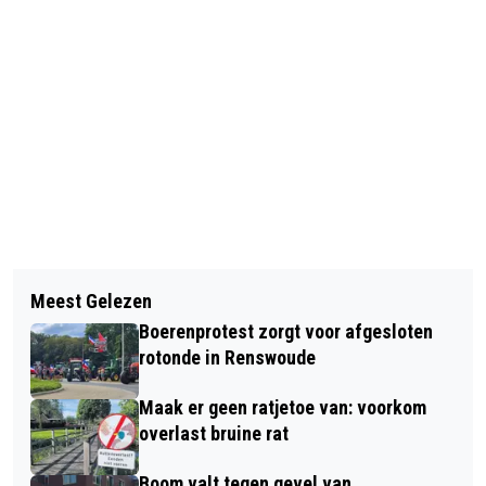
Vorig artikel
Volgend artikel
BRAND VERWOEST DEELS RIETEN DAK
Meest Gelezen
BURGEMEESTER: JE MOET ALS
VAN WONING IN BARNEVELD -
Boerenprotest zorgt voor afgesloten
GEMEENTERAADSLID BEHOORLIJK
OORZAAK NOG ONDERZOCHT
rotonde in Renswoude
STEVIG STAAN
Maak er geen ratjetoe van: voorkom
overlast bruine rat
Boom valt tegen gevel van