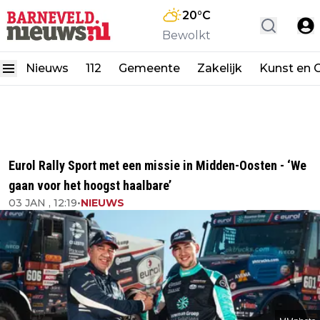
20
°C
Bewolkt
Nieuws
112
Gemeente
Zakelijk
Kunst en C
Eurol Rally Sport met een missie in Midden-Oosten - ‘We
gaan voor het hoogst haalbare’
03 JAN , 12:19
•
NIEUWS