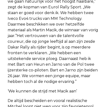
we gaan natuurlijk voor het hoogst haalbare,’’
zegt de kopman van Eurol Rally Sport. ,,We
staan er goed voor denk ik. We hebben twee
Iveco Evo4 trucks van MM Technology.
Daarmee beschikken we over hetzelfde
materiaal als Martin Macik, de winnaar van vorig
jaar.’’Het vertrouwen van de talentvolle
coureur, die op jonge leeftijd al aan zijn zesde
Dakar Rally als rijder begint, is op meerdere
fronten te verklaren. ,,We hebben een
uitstekende service ploeg. Daarnaast heb ik
met Bart van Heun en Jarno van de Pol twee
ijzersterke co-piloten. Bart en Jarno zijn beiden
26 jaar. We vormen een jonge equipe, maar
hebben toch al de nodige ervaring.’’
‘We kunnen de strijd met Macik aan’
De altijd bescheiden en vooral realistische
Mitchel loopt niet weg voor zijn favorietenrol,