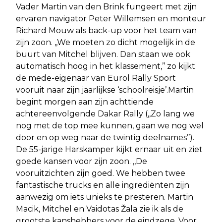
Vader Martin van den Brink fungeert met zijn
ervaren navigator Peter Willemsen en monteur
Richard Mouw als back-up voor het team van
zijn zoon. ,,We moeten zo dicht mogelijk in de
buurt van Mitchel blijven. Dan staan we ook
automatisch hoog in het klassement,’’ zo kijkt
de mede-eigenaar van Eurol Rally Sport
vooruit naar zijn jaarlijkse ‘schoolreisje’.Martin
begint morgen aan zijn achttiende
achtereenvolgende Dakar Rally (,,Zo lang we
nog met de top mee kunnen, gaan we nog wel
door en op weg naar de twintig deelnames’’).
De 55-jarige Harskamper kijkt ernaar uit en ziet
goede kansen voor zijn zoon. ,,De
vooruitzichten zijn goed. We hebben twee
fantastische trucks en alle ingrediënten zijn
aanwezig om iets unieks te presteren. Martin
Macik, Mitchel en Vaidotas Žala zie ik als de
grootste kanshebbers voor de eindzege. Voor