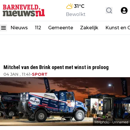
31
°C
Bewolkt
Nieuws
112
Gemeente
Zakelijk
Kunst en C
Mitchel van den Brink opent met winst in proloog
04 JAN , 11:41
•
SPORT
MMphoto - Unnamed