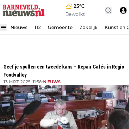
25
°C
Bewolkt
Nieuws
112
Gemeente
Zakelijk
Kunst en C
Geef je spullen een tweede kans – Repair Cafés in Regio
Foodvalley
13 MRT 2025, 11:58
•
NIEUWS