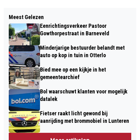
Vorig artikel
Volgend artikel
VAPES HARDER AANGEPAKT -
Meest Gelezen
KRÖLLER-MÜLLER MUSEUM
HANDHAVING OP ILLEGALE VAPES
Eenrichtingsverkeer Pastoor
HERDENKT 80 JAAR VRIJHEID
VERSTERKEN - BEGINNEN MET VAPEN
Gowthorpestraat in Barneveld
VOORKOMEN EN STOPPEN MET
Minderjarige bestuurder belandt met
VAPEN STIMULEREN
auto op kop in tuin in Otterlo
Bied mee op een kijkje in het
gemeentearchief
Bol waarschuwt klanten voor mogelijk
datalek
Fietser raakt licht gewond bij
aanrijding met brommobiel in Lunteren