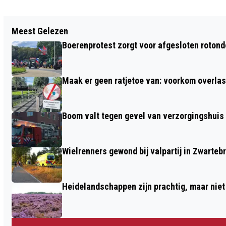
Vorig artikel
Meest Gelezen
MEERDERE BOETES UITGEDEELD EN
Boerenprotest zorgt voor afgesloten roton
DERTIEN VOERTUIGEN IN BESLAG
GENOMEN BIJ GROTE CONTROLE IN
Maak er geen ratjetoe van: voorkom overlast
BARNEVELD
Boom valt tegen gevel van verzorgingshuis
Wielrenners gewond bij valpartij in Zwarteb
Heidelandschappen zijn prachtig, maar nie