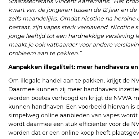
Staatssecretaris Vincent Karremans: “Het pro
kwart van de jongeren tussen de 12 jaar en de 1
zelfs maandelijks. Omdat nicotine na heroïne 
bestaat, zijn vapes sterk verslavend. Nicotine
jonge leeftijd tot een hardnekkige verslaving le
maakt je ook vatbaarder voor andere verslavi
probleem aan te pakken.”
Aanpakken illegaliteit: meer handhavers
Om illegale handel aan te pakken, krijgt de NV
Daarmee kunnen zij meer handhavers inzetten
worden boetes verhoogd en krijgt de NVWA me
kunnen handhaven. Een voorbeeld hiervan is da
simpelweg online aanbieden van vapes wordt 
wordt daarmee een stuk efficiënter voor de 
worden dat er een online koop heeft plaatsge