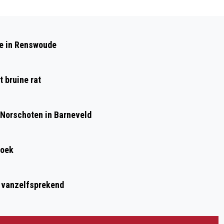
Volgend artikel
GEEF JE SPULLEN EEN TWEEDE KANS –
de in Renswoude
REPAIR CAFÉS IN REGIO FOODVALLEY
 bruine rat
 Norschoten in Barneveld
roek
t vanzelfsprekend