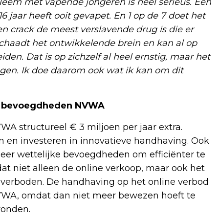
bleem met vapende jongeren is heel serieus. Een
6 jaar heeft ooit gevapet. En 1 op de 7 doet het
en crack de meest verslavende drug is die er
 schaadt het ontwikkelende brein en kan al op
iden. Dat is op zichzelf al heel ernstig, maar het
ngen. Ik doe daarom ook wat ik kan om dit
 en bevoegdheden NVWA
WA structureel € 3 miljoen per jaar extra.
 en investeren in innovatieve handhaving. Ook
er wettelijke bevoegdheden om efficiënter te
t niet alleen de online verkoop, maar ook het
verboden. De handhaving op het online verbod
NVWA, omdat dan niet meer bewezen hoeft te
vonden.