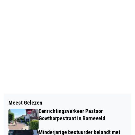
Vorig artikel
Volgend artikel
GEMEENTE BARNEVELD EN
Meest Gelezen
ZORGEN OVER BLAUWTONGVIRUS IN
VOETBALVERENIGING SDVB GAAN
Eenrichtingsverkeer Pastoor
BARNEVELD
SAMEN VOOR UITBREIDING
Gowthorpestraat in Barneveld
SPORTPARK
Minderjarige bestuurder belandt met