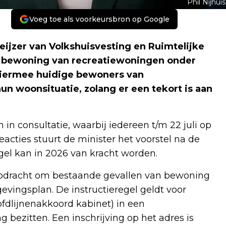
Phil Nijhuis
Voeg toe als voorkeursbron op Google
eijzer van Volkshuisvesting en Ruimtelijke
 bewoning van recreatiewoningen onder
 hiermee huidige bewoners van
n woonsituatie, zolang er een tekort is aan
in consultatie, waarbij iedereen t/m 22 juli op
acties stuurt de minister het voorstel na de
el kan in 2026 van kracht worden.
 opdracht om bestaande gevallen van bewoning
evingsplan. De instructieregel geldt voor
fdlijnenakkoord kabinet) in een
bezitten. Een inschrijving op het adres is