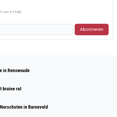
n uw e-mail.
Abonneren
Volgend artikel
BURGEMEESTER JACCO VAN DER TAK
de in Renswoude
VAN BARNEVELD DOET AANGIFTE VAN
BEDREIGING
 bruine rat
 Norschoten in Barneveld