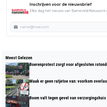
Inschrijven voor de nieuwsbrief
Elke dag het nieuws van Barneveld.Nieuws.nl i
Vorig artikel
Meest Gelezen
HET NEDERLANDS FILMORKEST IS OP 28
Boerenprotest zorgt voor afgesloten roton
JUNI 2025 IN PATHÉ EDE
Maak er geen ratjetoe van: voorkom overlast
Boom valt tegen gevel van verzorgingshuis