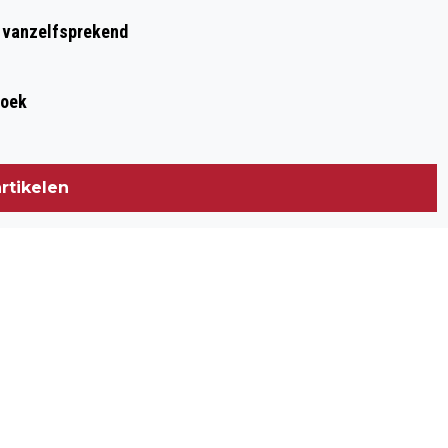
t vanzelfsprekend
roek
rtikelen