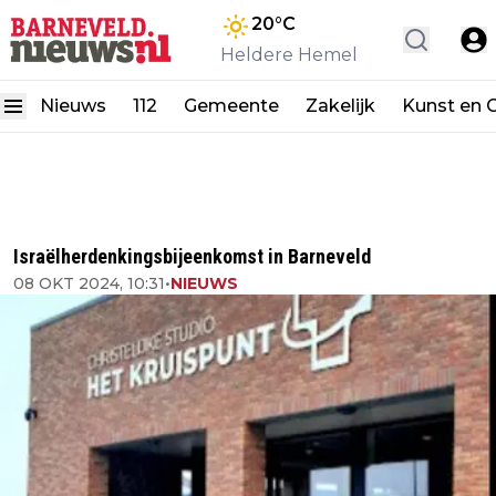
20
°C
Heldere Hemel
Nieuws
112
Gemeente
Zakelijk
Kunst en C
Israëlherdenkingsbijeenkomst in Barneveld
08 OKT 2024, 10:31
•
NIEUWS