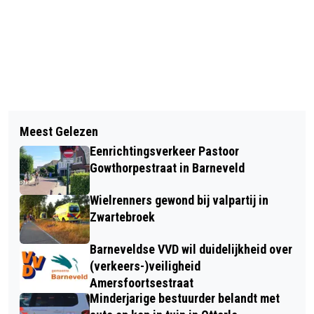
Vorig artikel
Volgend artikel
TWEE BRUGGEN STOUTENBURGERWEG
Meest Gelezen
UPDATE- GRATIS
WORDEN VERVANGEN
Eenrichtingsverkeer Pastoor
TANDARTSBEHANDELING VOOR
Gowthorpestraat in Barneveld
KLANTEN VOEDSELBANK IN
Wielrenners gewond bij valpartij in
VOORTHUIZEN
Zwartebroek
Barneveldse VVD wil duidelijkheid over
(verkeers-)veiligheid
Amersfoortsestraat
Minderjarige bestuurder belandt met