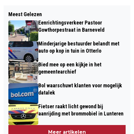
Vorig artikel
Volgend artikel
CYBERDREIGINGEN NEMEN TOE:
Meest Gelezen
GEZOND SCHERMGEBRUIK CENTRAAL
SCHOLEN MOETEN SNELLER WERK
Eenrichtingsverkeer Pastoor
TIJDENS WEEK VAN DE
MAKEN VAN DIGITALE VEILIGHEID
Gowthorpestraat in Barneveld
MEDIAWIJSHEID IN BIBLIOTHEEK
Minderjarige bestuurder belandt met
BARNEVELD
auto op kop in tuin in Otterlo
Bied mee op een kijkje in het
gemeentearchief
Bol waarschuwt klanten voor mogelijk
datalek
Fietser raakt licht gewond bij
aanrijding met brommobiel in Lunteren
Meer artikelen