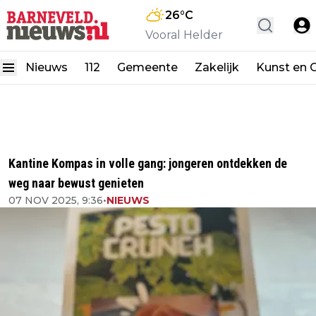
26
°C
Vooral Helder
Nieuws
112
Gemeente
Zakelijk
Kunst en C
Kantine Kompas in volle gang: jongeren ontdekken de
weg naar bewust genieten
07 NOV 2025, 9:36
•
NIEUWS