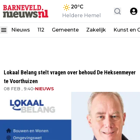
20
°C
Heldere Hemel
Nieuws
112
Gemeente
Zakelijk
Kunst en C
Lokaal Belang stelt vragen over behoud De Heksenmeyer
te Voorthuizen
08 FEB , 9:40
•
NIEUWS