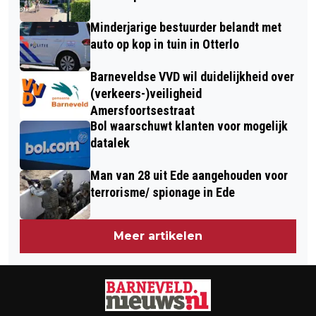
SPELEN: EI-GENLIJK GOUD
Minderjarige bestuurder belandt met
auto op kop in tuin in Otterlo
Barneveldse VVD wil duidelijkheid over
(verkeers-)veiligheid
Amersfoortsestraat
Bol waarschuwt klanten voor mogelijk
datalek
Man van 28 uit Ede aangehouden voor
terrorisme/ spionage in Ede
Meer artikelen