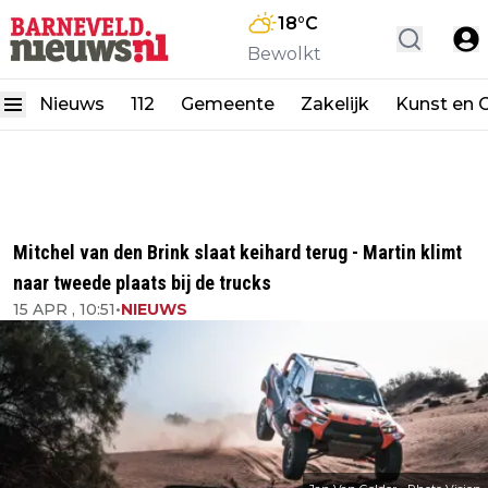
18
°C
Bewolkt
Nieuws
112
Gemeente
Zakelijk
Kunst en C
Mitchel van den Brink slaat keihard terug - Martin klimt
naar tweede plaats bij de trucks
15 APR , 10:51
•
NIEUWS