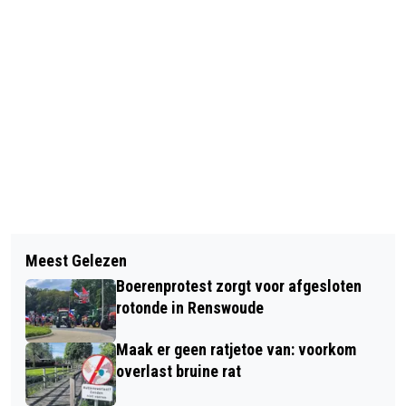
Vorig artikel
Volgend artikel
HORROR-PERSBERICHTENSEIZOEN
Meest Gelezen
ONRUST GROEIT NA OPNIEUW
WEER AANGEBROKEN: BERICHTEN
Boerenprotest zorgt voor afgesloten
BRANDINCIDENT OP VAKANTIEPARK
VOL ONJUISTHEDEN OVER
rotonde in Renswoude
IN STROE
BESTUIVERS
Maak er geen ratjetoe van: voorkom
overlast bruine rat