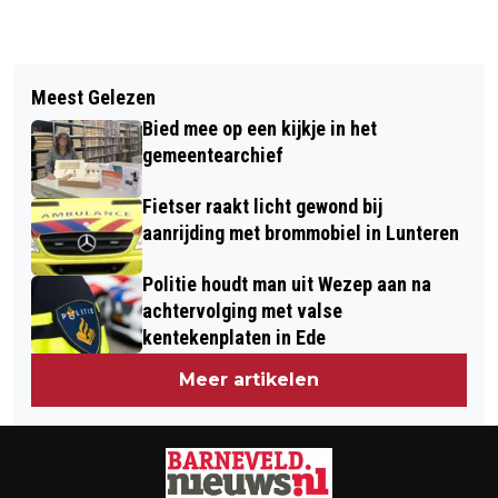
Vorig artikel
Volgend artikel
BIBLIOTHEEK GEEFT AANDACHT AAN
Meest Gelezen
COLLEGE STELT NA PARTICIPATIE
80 JAAR VRIJHEID MET SPECIALE
Bied mee op een kijkje in het
BESPARINGSMAATREGELEN VOOR OM
LEZING-REEKS
gemeentearchief
DALENDE RIJKSBIJDRAGE OP TE
Fietser raakt licht gewond bij
VANGEN EN VERANTWOORD TE
aanrijding met brommobiel in Lunteren
KUNNEN GROEIEN
Politie houdt man uit Wezep aan na
achtervolging met valse
kentekenplaten in Ede
Meer artikelen