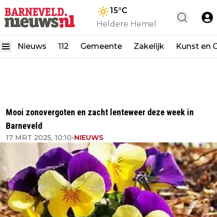
15
°C
Heldere Hemel
Nieuws
112
Gemeente
Zakelijk
Kunst en C
Mooi zonovergoten en zacht lenteweer deze week in
Barneveld
17 MRT 2025, 10:10
•
NIEUWS