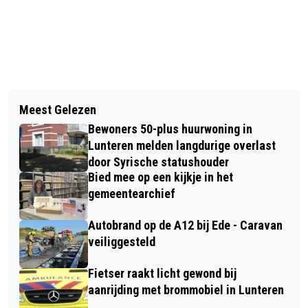
Vorig artikel
Volgend artikel
DRONKEN AUTOMOBILIST CRASHT IN
Meest Gelezen
UTR PRO TENNIS TOUR KOMT NAAR
WEILAND BIJ EENZIJDIG ONGEVAL IN
Bewoners 50-plus huurwoning in
ARNHEM
LUNTEREN
Lunteren melden langdurige overlast
door Syrische statushouder
Bied mee op een kijkje in het
gemeentearchief
Autobrand op de A12 bij Ede - Caravan
veiliggesteld
Fietser raakt licht gewond bij
aanrijding met brommobiel in Lunteren