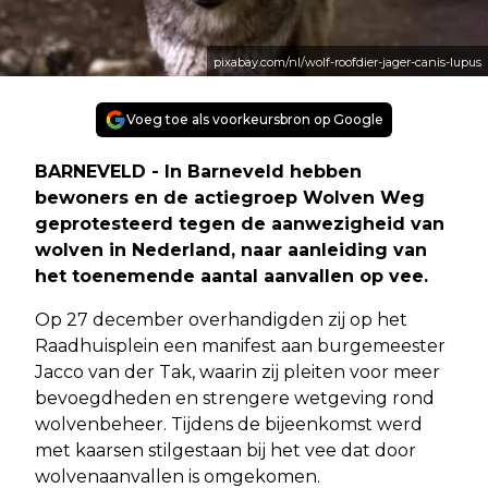
pixabay.com/nl/wolf-roofdier-jager-canis-lupus
Voeg toe als voorkeursbron op Google
BARNEVELD - In Barneveld hebben
bewoners en de actiegroep Wolven Weg
geprotesteerd tegen de aanwezigheid van
wolven in Nederland, naar aanleiding van
het toenemende aantal aanvallen op vee.
Op 27 december overhandigden zij op het
Raadhuisplein een manifest aan burgemeester
Jacco van der Tak, waarin zij pleiten voor meer
bevoegdheden en strengere wetgeving rond
wolvenbeheer. Tijdens de bijeenkomst werd
met kaarsen stilgestaan bij het vee dat door
wolvenaanvallen is omgekomen.