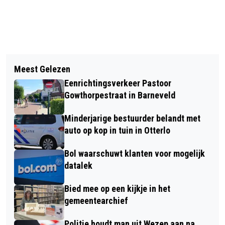
Vorig artikel
Volgend artikel
GRATIS KRANT VOOR GELDERSE
Meest Gelezen
FIETSSTER GEWOND BIJ AANRIJDING
DORPSHUIZEN EN WIJKCENTRA
Eenrichtingsverkeer Pastoor
DOOR AUTOMOBILISTE OP
Gowthorpestraat in Barneveld
OVERSTEEKPLAATS IN BARNEVELD
Minderjarige bestuurder belandt met
auto op kop in tuin in Otterlo
Bol waarschuwt klanten voor mogelijk
datalek
Bied mee op een kijkje in het
gemeentearchief
Politie houdt man uit Wezep aan na