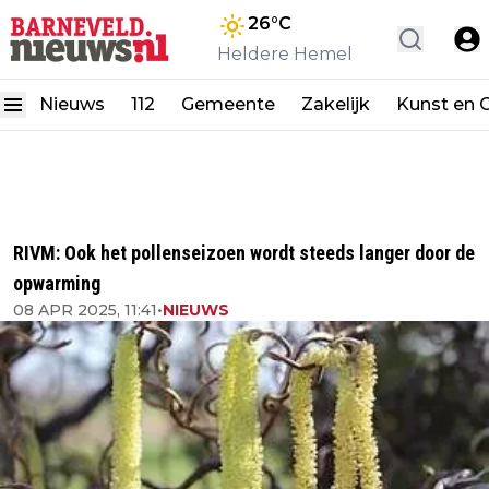
26
°C
Heldere Hemel
Nieuws
112
Gemeente
Zakelijk
Kunst en C
RIVM: Ook het pollenseizoen wordt steeds langer door de
opwarming
08 APR 2025, 11:41
•
NIEUWS