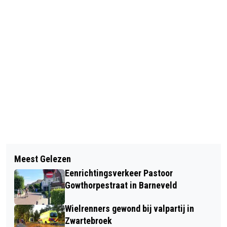
Vorig artikel
Volgend artikel
JUWELIER IN BARNEVELD TIJDELIJK
Meest Gelezen
AFSLUITINGEN A1 TUSSEN
GESLOTEN WEGENS
Eenrichtingsverkeer Pastoor
BARNEVELD EN KNOOPPUNT
VEILIGHEIDSRISICO
Gowthorpestraat in Barneveld
HOEVELAKEN
Wielrenners gewond bij valpartij in
Zwartebroek